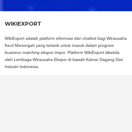
WIKIEXPORT
WikiExport adalah platform informasi dan chatbot bagi Wirausaha
Kecil Menengah yang tertarik untuk masuk dalam program
business matching
ekspor-impor. Platform WikiExport dikelola
oleh Lembaga Wirausaha Ekspor di bawah Kamar Dagang Dan
Industri Indonesia.
WikiExport adalah platform informasi dan chat bot bagi
Wirausaha Kecil Menengah yang tertarik untuk masuk dalam
program business matching ekspor-impor. Platform WikiExport
dikelola oleh Lembaga Wirausaha Ekspor di bawah Kamar
Dagang Dan Industri Indonesia.
WikiExport membantu membuka akses informasi dan
memberikan legitimasi layak ekspor bagi wirausaha.